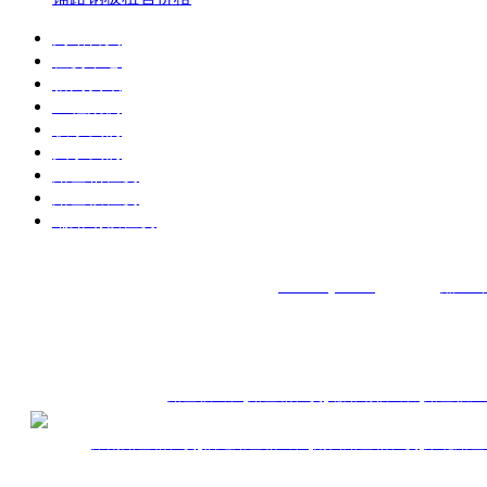
网站首页
租赁中心
新闻资讯
工程案例
联系我们
关于我们
路基箱租赁
路基板租赁
铺路钢板租赁
湖南国海工程设备有限公司
www.oky9.com
备案号：
湘ICP备
电话：13677334088 QQ：9074267 邮箱：9074267@qq.com
公司地址：湖南长沙市天心区南倒脱靴009-012号402房
热
租产品：
路基板出租
路基箱租赁
铺路钢板出租
路基板厂
湖南路基箱租赁
,
福建路基箱出租
,
南昌路基箱租赁
,
湖北路基