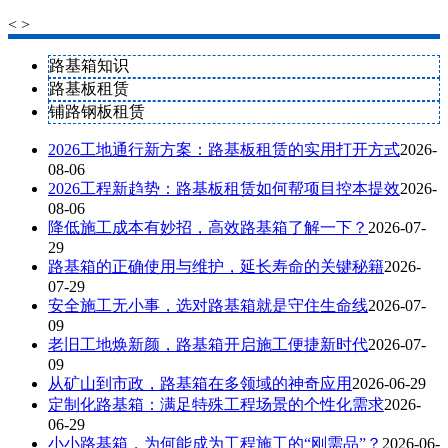
<
>
路基箱知识
路基板租赁
铺路钢板租赁
2026工地通行新方案：路基板租赁的实用打开方式
2026-
08-06
2026工程新趋势：路基板租赁如何帮项目控本提效
2026-
08-06
降低施工成本有妙招，高效路基箱了解一下？
2026-07-
29
路基箱的正确使用与维护，延长寿命的关键秘籍
2026-
07-29
安全施工无小事，选对路基箱就是守住生命线
2026-07-
09
老旧工地焕新颜，路基箱开启施工便捷新时代
2026-07-
09
从矿山到市政，路基箱在多领域的神奇应用
2026-06-29
定制化路基箱：满足特殊工程场景的个性化需求
2026-
06-29
小小路基箱，为何能成为工程施工的“刚需品”？
2026-06-