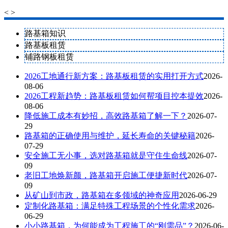
<
>
路基箱知识
路基板租赁
铺路钢板租赁
2026工地通行新方案：路基板租赁的实用打开方式
2026-
08-06
2026工程新趋势：路基板租赁如何帮项目控本提效
2026-
08-06
降低施工成本有妙招，高效路基箱了解一下？
2026-07-
29
路基箱的正确使用与维护，延长寿命的关键秘籍
2026-
07-29
安全施工无小事，选对路基箱就是守住生命线
2026-07-
09
老旧工地焕新颜，路基箱开启施工便捷新时代
2026-07-
09
从矿山到市政，路基箱在多领域的神奇应用
2026-06-29
定制化路基箱：满足特殊工程场景的个性化需求
2026-
06-29
小小路基箱，为何能成为工程施工的“刚需品”？
2026-06-