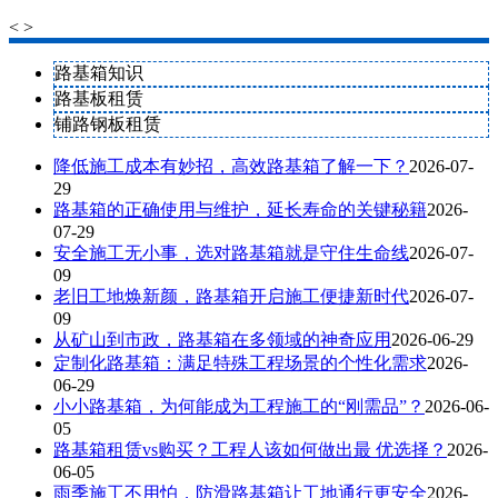
<
>
路基箱知识
路基板租赁
铺路钢板租赁
降低施工成本有妙招，高效路基箱了解一下？
2026-07-
29
路基箱的正确使用与维护，延长寿命的关键秘籍
2026-
07-29
安全施工无小事，选对路基箱就是守住生命线
2026-07-
09
老旧工地焕新颜，路基箱开启施工便捷新时代
2026-07-
09
从矿山到市政，路基箱在多领域的神奇应用
2026-06-29
定制化路基箱：满足特殊工程场景的个性化需求
2026-
06-29
小小路基箱，为何能成为工程施工的“刚需品”？
2026-06-
05
路基箱租赁vs购买？工程人该如何做出最 优选择？
2026-
06-05
雨季施工不用怕，防滑路基箱让工地通行更安全
2026-