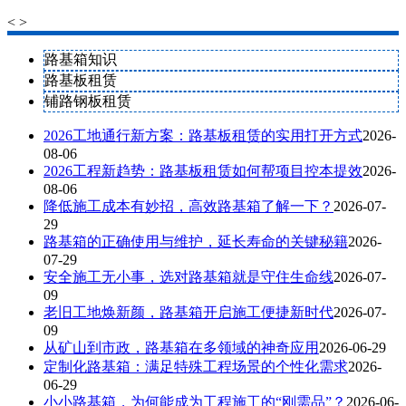
<
>
路基箱知识
路基板租赁
铺路钢板租赁
2026工地通行新方案：路基板租赁的实用打开方式
2026-
08-06
2026工程新趋势：路基板租赁如何帮项目控本提效
2026-
08-06
降低施工成本有妙招，高效路基箱了解一下？
2026-07-
29
路基箱的正确使用与维护，延长寿命的关键秘籍
2026-
07-29
安全施工无小事，选对路基箱就是守住生命线
2026-07-
09
老旧工地焕新颜，路基箱开启施工便捷新时代
2026-07-
09
从矿山到市政，路基箱在多领域的神奇应用
2026-06-29
定制化路基箱：满足特殊工程场景的个性化需求
2026-
06-29
小小路基箱，为何能成为工程施工的“刚需品”？
2026-06-